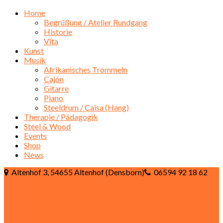
Home
Begrüßung / Atelier Rundgang
Historie
Vita
Kunst
Musik
Afrikanisches Trommeln
Cajón
Gitarre
Piano
Steeldrum / Caisa (Hang)
Therapie / Pädagogik
Steel & Wood
Events
Shop
News
Altenhof 3, 54655 Altenhof (Densborn)
06594 92 18 62