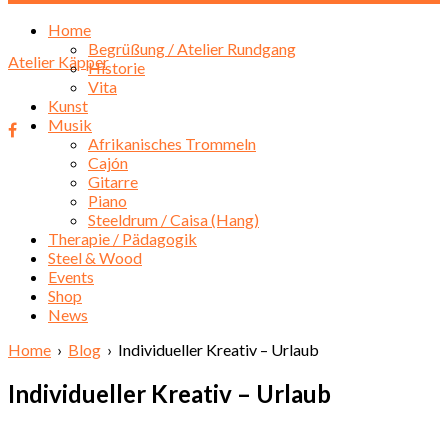
Home
Begrüßung / Atelier Rundgang
Atelier Käpper
Historie
Vita
Kunst
Musik
Afrikanisches Trommeln
Cajón
Gitarre
Piano
Steeldrum / Caisa (Hang)
Therapie / Pädagogik
Steel & Wood
Events
Shop
News
Home
›
Blog
› Individueller Kreativ – Urlaub
Individueller Kreativ – Urlaub