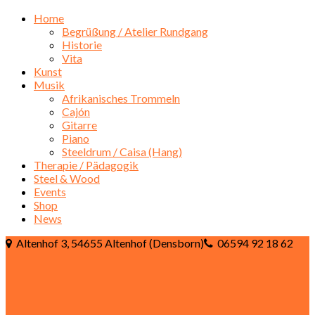
Home
Begrüßung / Atelier Rundgang
Historie
Vita
Kunst
Musik
Afrikanisches Trommeln
Cajón
Gitarre
Piano
Steeldrum / Caisa (Hang)
Therapie / Pädagogik
Steel & Wood
Events
Shop
News
Altenhof 3, 54655 Altenhof (Densborn)
06594 92 18 62