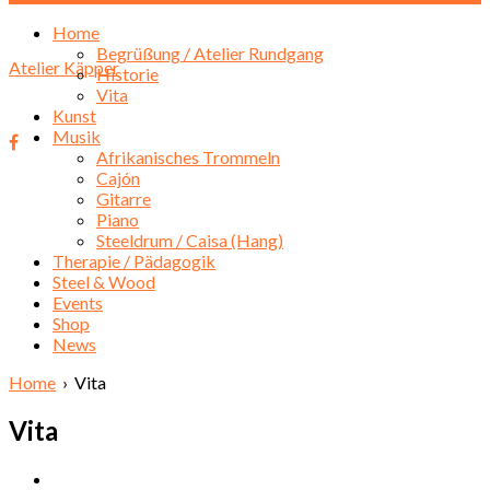
Home
Begrüßung / Atelier Rundgang
Atelier Käpper
Historie
Vita
Kunst
Musik
Afrikanisches Trommeln
Cajón
Gitarre
Piano
Steeldrum / Caisa (Hang)
Therapie / Pädagogik
Steel & Wood
Events
Shop
News
Home
› Vita
Vita