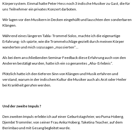
Körpersystem. Einmal hatte Peter Hess noch 3 indische Musiker zu Gast, die für
uns Teilnehmer ein privates Konzert darboten.
Wir lagen vor den Musikern in Decken eingehüllt und lauschten den sonderbaren
Klängen.
Während eines längeren Tabla- Trommel Solos, machte ich die eigenartige
Erfahrung,- ich spürte, wie die Trommelschläge gezielt durch meinen Körper
wanderten und mich sozusagen „massierten“…
Als bei dem anschließenden Seminar Feedback diese Erfahrung auch von den
Anderen bestätigt wurden, hatte ich ein so genanntes „Aha- Erlebnis“.
Plötzlich hatte ich den tieferen Sinn von Klängen und Musik erfahren und
verstand, warum in der indischen Kultur die Musiker auch als Arzt oder Heiler
bei Krankheit gerufen werden.
Und der zweite Impuls ?
Den zweiten Impuls erlebte ich auf einer Geburtstagsfeier, wo Puma Hoberg,
Djembé Trommler, von seiner Frau Anka Hoberg, Taketina Teacher, auf dem
Berimbao und mit Gesang begleitet wurde.