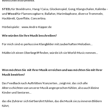
ethnischen Instrumente.
STEEL
für Steeldrums, Hang / Caisa, Glockenspiel, Gong, Klangschalen, Kalimba –
und
Wood
für Flamencogitarre, Ballafon, Marimbaphone, diverse Trommeln,
Hackbrett,
Querflöte
, Concertina.
Hörbeispiele : www.Andre-Käpper.de
Wie würden Sie Ihre Musik beschreiben?
Für mich sind es perkussive Klangbilder mit zauberhaften Melodien…
Müßte ich einen Oberbegriff finden, würde ich sie World-Music nennen…
Wen möchten Sie mit Ihrer Musik erreichen und was möchten Sie mit Ihrer
Musik bewirken?
Das Feedback nach Auftrtitten/ Konzerten…zeigt mir, das sich alle
Altersschichten von unserer Musik angesprochen fühlen, also auch kleine
Kinder und Senioren…
das die Zuhörer sich tief berührt fühlen, das die Musik sie zu inneren Bildern
führt,