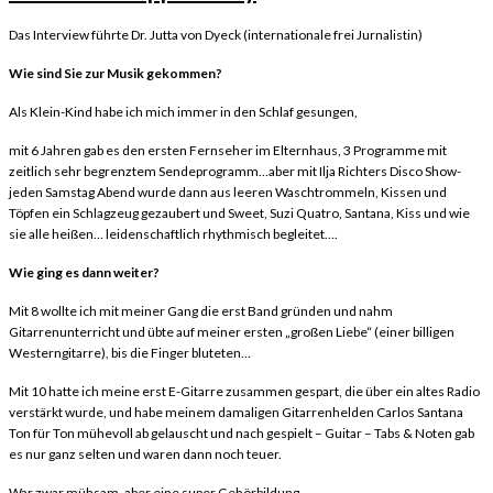
Das Interview führte Dr. Jutta von Dyeck (internationale frei Jurnalistin)
Wie sind Sie zur Musik gekommen?
Als Klein-Kind habe ich mich immer in den Schlaf gesungen,
mit 6 Jahren gab es den ersten Fernseher im Elternhaus, 3 Programme mit
zeitlich sehr begrenztem Sendeprogramm…aber mit Ilja Richters Disco Show-
jeden Samstag Abend wurde dann aus leeren Waschtrommeln, Kissen und
Töpfen ein Schlagzeug gezaubert und Sweet, Suzi Quatro, Santana, Kiss und wie
sie alle heißen… leidenschaftlich rhythmisch begleitet….
Wie ging es dann weiter?
Mit 8 wollte ich mit meiner Gang die erst Band gründen und nahm
Gitarrenunterricht und übte auf meiner ersten „großen Liebe“ (einer billigen
Westerngitarre), bis die Finger bluteten…
Mit 10 hatte ich meine erst E-Gitarre zusammen gespart, die über ein altes Radio
verstärkt wurde, und habe meinem damaligen Gitarrenhelden Carlos Santana
Ton für Ton mühevoll ab gelauscht und nach gespielt – Guitar – Tabs & Noten gab
es nur ganz selten und waren dann noch teuer.
War zwar mühsam, aber eine super Gehörbildung.