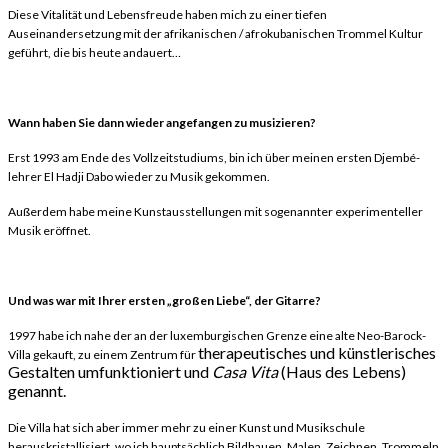
Diese Vitalität und Lebensfreude haben mich zu einer tiefen
Auseinandersetzung mit der afrikanischen / afrokubanischen Trommel Kultur
geführt, die bis heute andauert…
Wann haben Sie dann wieder angefangen zu musizieren?
Erst 1993 am Ende des Vollzeitstudiums, bin ich über meinen ersten Djembé-
lehrer El Hadji Dabo wieder zu Musik gekommen.
Außerdem habe meine Kunstausstellungen mit sogenannter experimenteller
Musik eröffnet.
Und was war mit Ihrer ersten „großen Liebe“, der Gitarre?
1997 habe ich nahe der an der luxemburgischen Grenze eine alte Neo-Barock-
therapeutisches und künstlerisches
Villa gekauft, zu einem Zentrum für
Gestalten umfunktioniert und
Casa Vita
(Haus des Lebens)
genannt.
Die Villa hat sich aber immer mehr zu einer Kunst und Musikschule
herauskristallisiert, wo ich hauptsächlich Bildhauen, Malen, Zeichnen, Trommeln