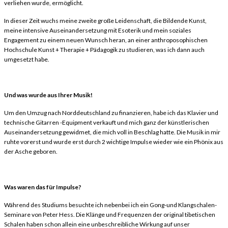
verliehen wurde, ermöglicht.
In dieser Zeit wuchs meine zweite große Leidenschaft, die Bildende Kunst,
meine intensive Auseinandersetzung mit Esoterik und mein soziales
Engagement zu einem neuen Wunsch heran, an einer anthroposophischen
Hochschule Kunst + Therapie + Pädagogik zu studieren, was ich dann auch
umgesetzt habe.
Und was wurde aus Ihrer Musik!
Um den Umzug nach Norddeutschland zu finanzieren, habe ich das Klavier und
technische Gitarren -Equipment verkauft und mich ganz der künstlerischen
Auseinandersetzung gewidmet, die mich voll in Beschlag hatte. Die Musik in mir
ruhte vorerst und wurde erst durch 2 wichtige Impulse wieder wie ein Phönix aus
der Asche geboren.
Was waren das für Impulse?
Während des Studiums besuchte ich nebenbei ich ein Gong-und Klangschalen-
Seminare von Peter Hess. Die Klänge und Frequenzen der original tibetischen
Schalen haben schon allein eine unbeschreibliche Wirkung auf unser