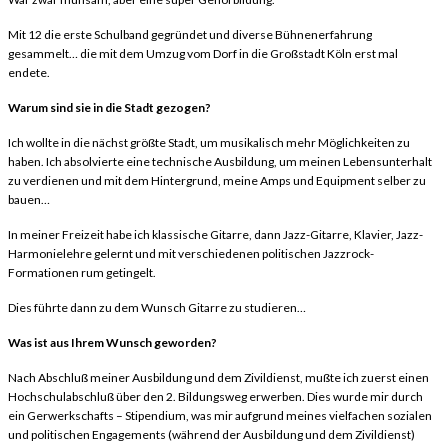
Mit 12 die erste Schulband gegründet und diverse Bühnenerfahrung
gesammelt… die mit dem Umzug vom Dorf in die Großstadt Köln erst mal
endete.
Warum sind sie in die Stadt gezogen?
Ich wollte in die nächst größte Stadt, um musikalisch mehr Möglichkeiten zu
haben. Ich absolvierte eine technische Ausbildung, um meinen Lebensunterhalt
zu verdienen und mit dem Hintergrund, meine Amps und Equipment selber zu
bauen…
In meiner Freizeit habe ich klassische Gitarre, dann Jazz-Gitarre, Klavier, Jazz-
Harmonielehre gelernt und mit verschiedenen politischen Jazzrock-
Formationen rum getingelt.
Dies führte dann zu dem Wunsch Gitarre zu studieren…
Was ist aus Ihrem Wunsch geworden?
Nach Abschluß meiner Ausbildung und dem Zivildienst, mußte ich zuerst einen
Hochschulabschluß über den 2. Bildungsweg erwerben. Dies wurde mir durch
ein Gerwerkschafts – Stipendium, was mir aufgrund meines vielfachen sozialen
und politischen Engagements (während der Ausbildung und dem Zivildienst)