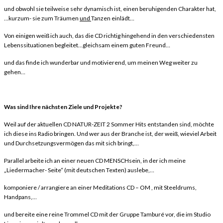
und obwohl sie teilweise sehr dynamisch ist, einen beruhigenden Charakter hat,
…kurzum- sie zum Träumen
und
Tanzen einlädt…
Von einigen weiß ich auch, das die CD richtig hingehend in den verschiedensten
Lebenssituationen begleitet…gleichsam einem guten Freund…
und das finde ich wunderbar und motivierend, um meinen Weg weiter zu
gehen…
Was sind Ihre nächsten Ziele und Projekte?
Weil auf der aktuellen CD NATUR-ZEIT 2 Sommer Hits entstanden sind, möchte
ich diese ins Radio bringen. Und wer aus der Branche ist, der weiß, wieviel Arbeit
und Durchsetzungsvermögen das mit sich bringt,…
Parallel arbeite ich an einer neuen CD MENSCHsein, in der ich meine
„Liedermacher- Seite“ (mit deutschen Texten) auslebe,…
komponiere / arrangiere an einer Meditations CD – OM , mit Steeldrums,
Handpans,…
und bereite eine reine Trommel CD mit der Gruppe Tamburé vor, die im Studio